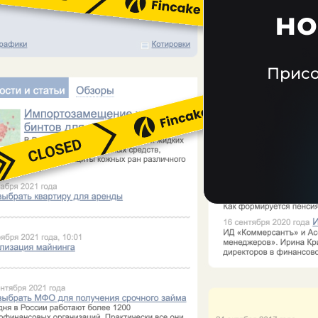
но
Присо