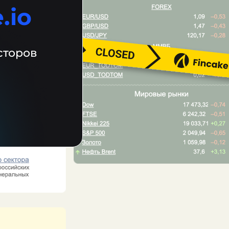
.io
сторов